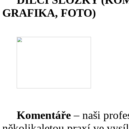
GRAFIKA, FOTO)
Komentáře
– naši profe
několikaletou praxí ve vysí