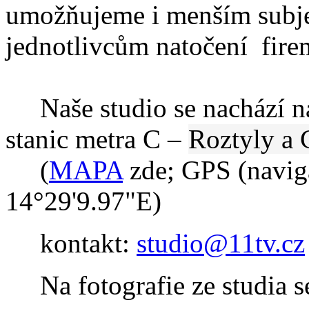
umožňujeme i menším subj
jednotlivcům natočení fire
Naše studio se nachází na
stanic metra C –
Roztyly a
(
MAPA
zde; GPS (navig
14°29'9.97"E)
kontakt:
studio@11tv.cz
Na fotografie ze studia s