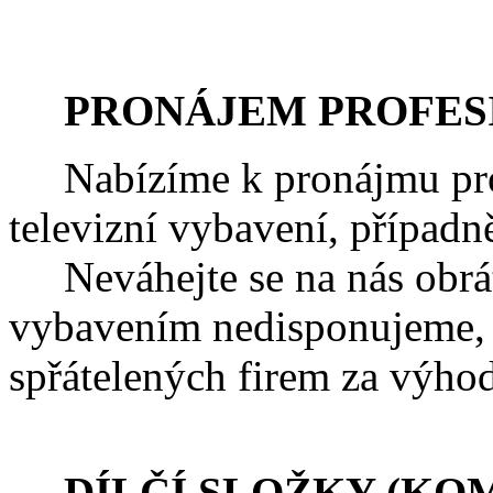
PRONÁJEM PROFESI
Nabízíme k pronájmu profe
televizní vybavení, případn
Neváhejte se na nás obrá
vybavením nedisponujeme, 
spřátelených firem za výhod
DÍLČÍ SLOŽKY (KOM