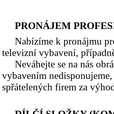
PRONÁJEM PROFESI
Nabízíme k pronájmu profe
televizní vybavení, případn
Neváhejte se na nás obrá
vybavením nedisponujeme, 
spřátelených firem za výhod
DÍLČÍ SLOŽKY (KOM