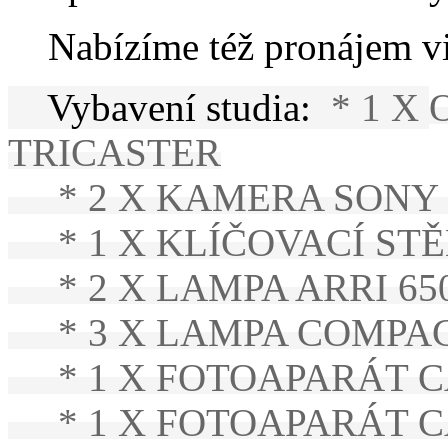
Nabízíme též pronájem vid
Vybavení studia:
* 1 X
TRICASTER
* 2 X KAMERA SONY H
* 1 X KLÍČOVACÍ STĚN
* 2 X LAMPA ARRI 65
* 3 X LAMPA COMPAC
* 1 X FOTOAPARÁT CA
* 1 X FOTOAPARÁT CA