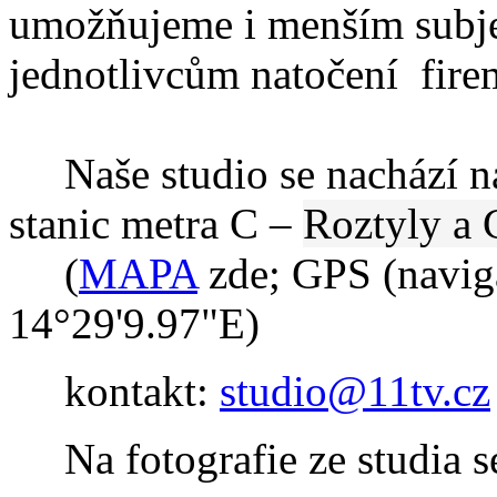
umožňujeme i menším subj
jednotlivcům natočení fire
Naše studio se nachází na
stanic metra C –
Roztyly a
(
MAPA
zde; GPS (navig
14°29'9.97"E)
kontakt:
studio@11tv.cz
Na fotografie ze studia s