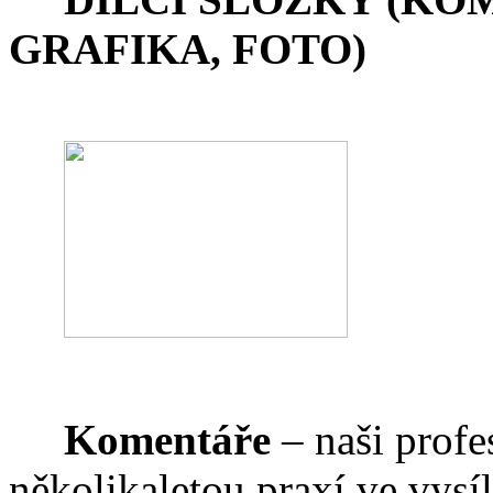
GRAFIKA, FOTO)
Komentáře
– naši profe
několikaletou praxí ve vysí